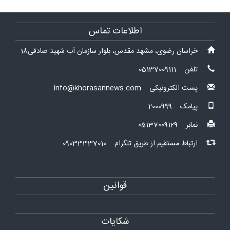
اطلاعات تماس
اسان رضوی، مشهد مقدس، بلوار سازمان آب شهید صادقی18
ن 05137009111
 الکترونیکی info@khorasannews.com
امک 2000999
بر 05137009129
تباط مستقیم از طریق تلگرام 09033337010
قوانین
شکایات