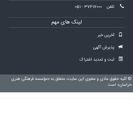
لفن
37617000 - 051
لینک های مهم
خرین خبر
ذیرش آگهی
بت و تمدید اشتراک
ق مادی و معنوی این سایت، متعلق به «مؤسسه فرهنگی هنری
ت .