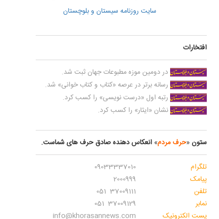
سایت روزنامه سیستان و بلوچستان
ت
در دومین موزه مطبوعات جهان ثبت شد.
رسانه برتر در عرصه «کتاب و کتاب خوانی» شد.
رتبه اول «درست نویسی» را کسب کرد.
نشان «ایثار» را کسب کرد.
حرف مردم
»
انعکاس دهنده صادق حرف های شماست.
09033337010
2000999
37009111 051
37009129 051
کترونیک
info@khorasannews.com