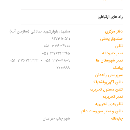
ارتباطی
کزی
مشهد، بلوارشهید صادقی (سازمان آب)
 پستی
91735-511
37634000 051
رخانه
37624395 051
رستان ها
37009809 051 - 37674334 051
2000999
 زاهدان
گهی‌و‌اشتراک
ئول تحریریه
ریریه
ی تحریریه
نمابر سرپرست دفتر
شهر چاپ‌ خراسان